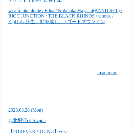
w/ a frankenlouie / Edna / Nobutaka Hayashi(BAND SET) /
RIOT JUNCTION / THE BLACK RHINOS / tenoto. /
ZipOut / 終生、顔を成し。 / ゴードマウンテン
read more
2023.08.28
(Mon)
@北堀江club vijon
【FOREVER YOUNG】vol.7